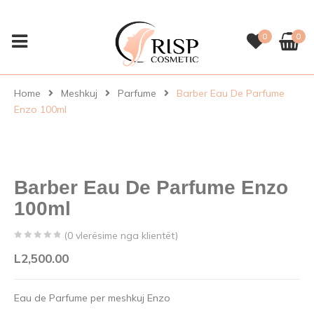
0
0
Home
Meshkuj
Parfume
Barber Eau De Parfume
Enzo 100ml
Barber Eau De Parfume Enzo
100ml
(
0
vlerësime nga klientët)
0
5
0
L
2,500.00
out
of
Eau de Parfume per meshkuj Enzo
based