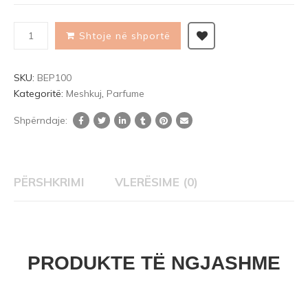
on
customer
Shtoje në shportë
ratings
SKU:
BEP100
Kategoritë:
Meshkuj
,
Parfume
Shpërndaje:
PËRSHKRIMI
VLERËSIME (0)
PRODUKTE TË NGJASHME