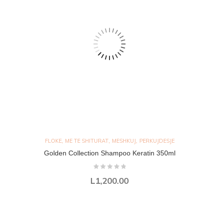
,
,
,
FLOKE
ME TE SHITURAT
MESHKUJ
PERKUJDESJE
Golden Collection Shampoo Keratin 350ml
L
1,200.00