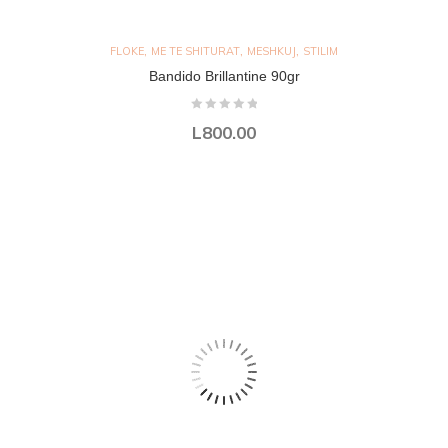
,
,
,
FLOKE
ME TE SHITURAT
MESHKUJ
STILIM
Bandido Brillantine 90gr
L
800.00