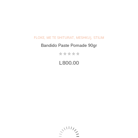
,
,
,
FLOKE
ME TE SHITURAT
MESHKUJ
STILIM
Bandido Paste Pomade 90gr
L
800.00