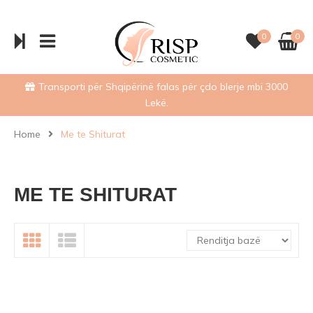
0
0
Transporti për Shqipërinë falas për çdo blerje mbi 3000
Lekë.
Home
Me te Shiturat
ME TE SHITURAT