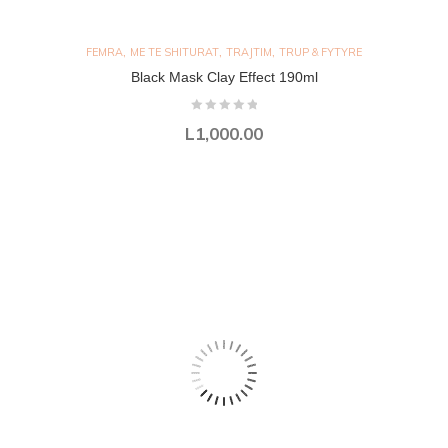
,
,
,
FEMRA
ME TE SHITURAT
TRAJTIM
TRUP & FYTYRE
Black Mask Clay Effect 190ml
L
1,000.00