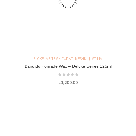
,
,
,
FLOKE
ME TE SHITURAT
MESHKUJ
STILIM
Bandido Pomade Wax – Deluxe Series 125ml
L
1,200.00