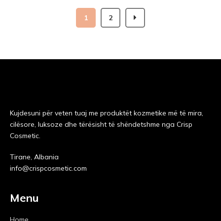
1
2
Kujdesuni për veten tuaj me produktët kozmetike më të mira,
cilësore, luksoze dhe tërësisht të shëndetshme nga Crisp
Cosmetic.
Tirane, Albania
info@crispcosmetic.com
Menu
Home