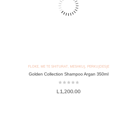
,
,
,
FLOKE
ME TE SHITURAT
MESHKUJ
PERKUJDESJE
Golden Collection Shampoo Argan 350ml
L
1,200.00