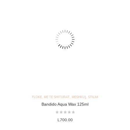
,
,
,
FLOKE
ME TE SHITURAT
MESHKUJ
STILIM
Bandido Aqua Wax 125ml
L
700.00