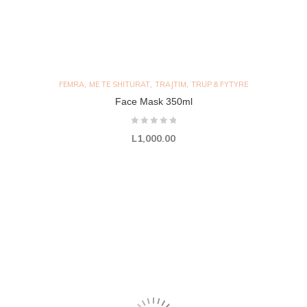
,
,
,
FEMRA
ME TE SHITURAT
TRAJTIM
TRUP & FYTYRE
Face Mask 350ml
L
1,000.00