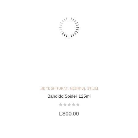
,
,
ME TE SHITURAT
MESHKUJ
STILIM
Bandido Spider 125ml
L
800.00