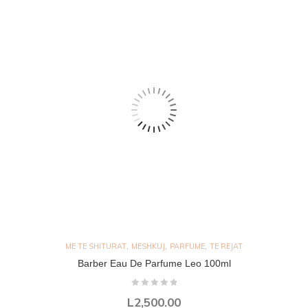
,
,
,
ME TE SHITURAT
MESHKUJ
PARFUME
TE REJAT
Barber Eau De Parfume Leo 100ml
L
2,500.00