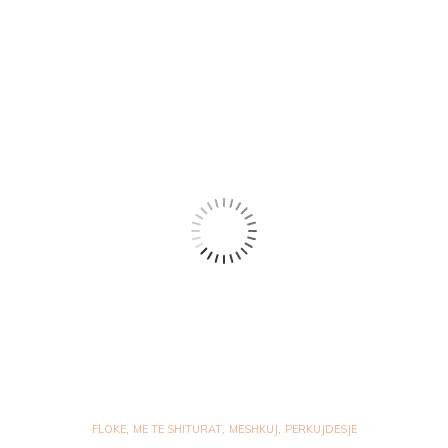
,
,
,
FLOKE
ME TE SHITURAT
MESHKUJ
PERKUJDESJE