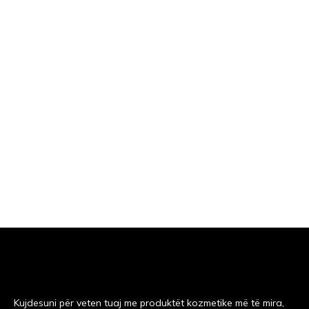
,
,
FLOKE
MESHKUJ
STILIM
Barber Aqua Wax 150ml
L
600.00
Kujdesuni për veten tuaj me produktët kozmetike më të mira,