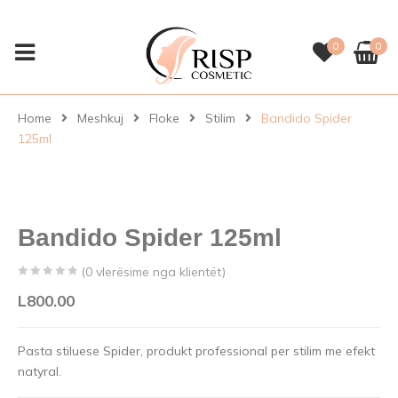
0
0
Home
Meshkuj
Floke
Stilim
Bandido Spider
125ml
Bandido Spider 125ml
(
0
vlerësime nga klientët)
0
5
0
L
800.00
out
of
Pasta stiluese Spider, produkt professional per stilim me efekt
based
natyral.
on