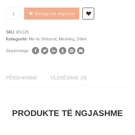
customer
ratings
Shtoje në shportë
SKU:
BS125
Kategoritë:
Me te Shiturat
,
Meshkuj
,
Stilim
Shpërndaje:
PËRSHKRIMI
VLERËSIME (0)
PRODUKTE TË NGJASHME