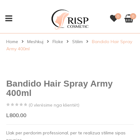
0
0
Home
Meshkuj
Floke
Stilim
Bandido Hair Spray
Army 400ml
Bandido Hair Spray Army
400ml
(
0
vlerësime nga klientët)
0
5
0
L
800.00
out
of
Llak per perdorim professional, per te realizua stilime sipas
based