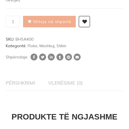
nevojes.
on
customer
ratings
Shtoje në shportë
SKU:
BHSA400
Kategoritë:
Floke
,
Meshkuj
,
Stilim
Shpërndaje:
PËRSHKRIMI
VLERËSIME (0)
PRODUKTE TË NGJASHME