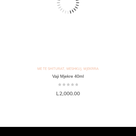
,
,
ME TE SHITURAT
MESHKUJ
MJEKRRA
Vaji Mjekre 40ml
L
2,000.00