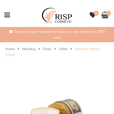
0
0
Transporti për Shqipërinë falas për çdo blerje mbi 3000
Lekë.
Home
Meshkuj
Floke
Stilim
Bandido Matte
125ml