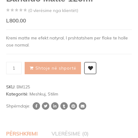
(
0
vlerësime nga klientët)
0
5
0
L
800.00
out
of
Kremi matte me efekt natyral, I prshtatshem per floke te holle
based
ose normal.
on
customer
ratings
Shtoje në shportë
SKU:
BM125
Kategoritë:
Meshkuj
,
Stilim
Shpërndaje:
PËRSHKRIMI
VLERËSIME (0)