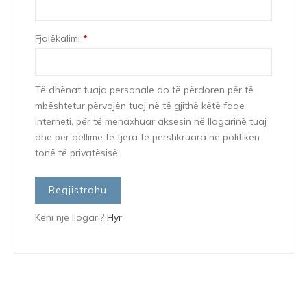
Fjalëkalimi
*
Të dhënat tuaja personale do të përdoren për të
mbështetur përvojën tuaj në të gjithë këtë faqe
interneti, për të menaxhuar aksesin në llogarinë tuaj
dhe për qëllime të tjera të përshkruara në politikën
tonë të privatësisë.
Regjistrohu
Keni një llogari?
Hyr