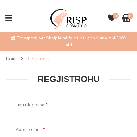
0
0
Transporti për Shqipërinë falas për çdo blerje mbi 3000
Lekë.
Home
Regjistrohu
REGJISTROHU
Emri i llogarisë
*
Adresë email
*