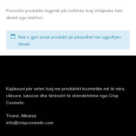
Porositni produktin higjenik për kafshën tuaj shtëpiake tani
direkt nga telefoni.
Nuk u gjet asnjë produkt që përputhet me zgjedhjen
tënde.
Kujdesuni për veten tuaj me produktët kozmetike më të mira,
cilësore, luksoze dhe tërësisht të shëndetshme nga Crisp
Cosmetic.
Tirane, Albania
info@crispcosmetic.com