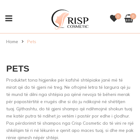
0
0
Home
Pets
PETS
Produktet tona higjenike për kafshë shtëpiake janë më të
mirat që do të gjeni në treg. Ne ofrojmë letra të largura që ju
të mund të dilni nga shtëpia pa qënë nevoja të bëheni merak
për papastërtitë e rrugës dhe si do ju ndikojnë në shëtitjen
tuaj. Gjithashtu, do të gjeni shampo që ndihmojnë shokun tuaj
me katër putra të ndihet jo vetëm i pastër por edhe i çlodhur.
Pas përdorimit të shampos nga Crisp Cosmetic do të vini re një
shkëlqim të ri në lëkurën e qenit apo maces tuaj, si dhe me pak
rënie qimesh nëpër shtëpi.